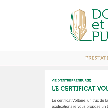
Skip
to
content
PRESTAT
VIE D’ENTREPRENEUR(E)
LE CERTIFICAT VO
Le certificat Voltaire, un truc d
explications je vous propose un ta