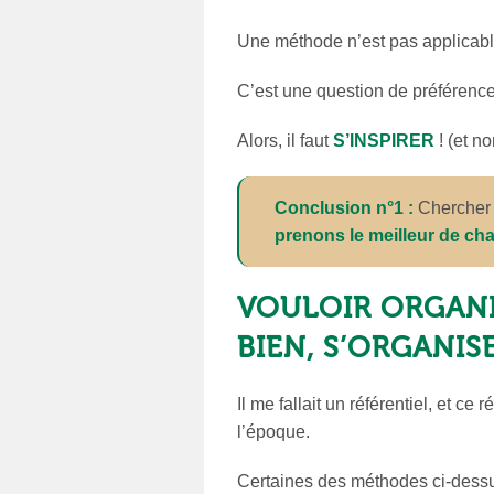
Une méthode n’est pas applicable
C’est une question de préférence,
Alors, il faut
S’INSPIRER
! (et no
Conclusion n°1 :
Chercher e
prenons le meilleur de c
VOULOIR ORGANI
BIEN, S’ORGANISE
Il me fallait un référentiel, et ce r
l’époque.
Certaines des méthodes ci-dessu