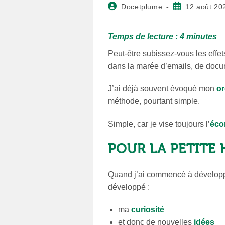
Auteur/autrice
Publication
Docetplume
12 août 20
de
publiée :
la
publication :
Temps de lecture :
4
minutes
Peut-être subissez-vous les effets
dans la marée d’emails, de docu
J’ai déjà souvent évoqué mon
or
méthode, pourtant simple.
Simple, car je vise toujours l’
éco
POUR LA PETITE 
Quand j’ai commencé à développe
développé :
ma
curiosité
et donc de nouvelles
idées