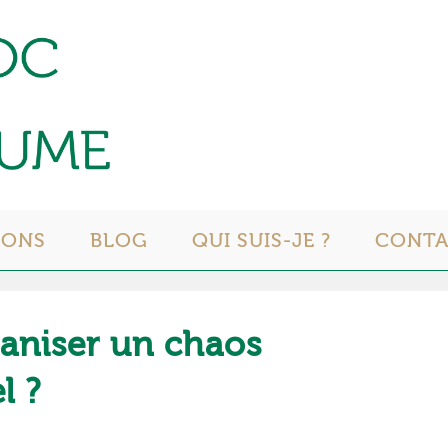
IONS
BLOG
QUI SUIS-JE ?
CONT
niser un chaos
l ?