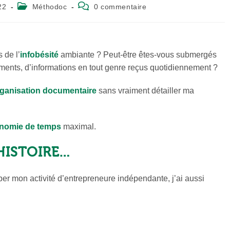
Post
Commentaires
22
Méthodoc
0 commentaire
category:
de
la
publication :
 de l’
infobésité
ambiante ? Peut-être êtes-vous submergés
ments, d’informations en tout genre reçus quotidiennement ?
ganisation documentaire
sans vraiment détailler ma
nomie de temps
maximal.
HISTOIRE…
r mon activité d’entrepreneure indépendante, j’ai aussi