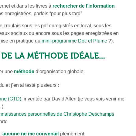
ernet et dans les livres à
rechercher de l’information
s enregistrées, parfois “pour plus tard”
croulais sous les pdf enregistrés en local, sous les
éseaux sociaux ou encore sous les pages enregistrées en
mise en pratique du
mini-programme Doc et Plume
?).
 DE LA MÉTHODE IDÉALE…
her une
méthode
d’organisation globale.
 et j’en ai testé plusieurs :
one (GTD)
, inventée par David Allen (je vous vois venir me
…)
onnaissances personnelles de Christophe Deschamps
orte
 :
aucune ne me convenait
pleinement.